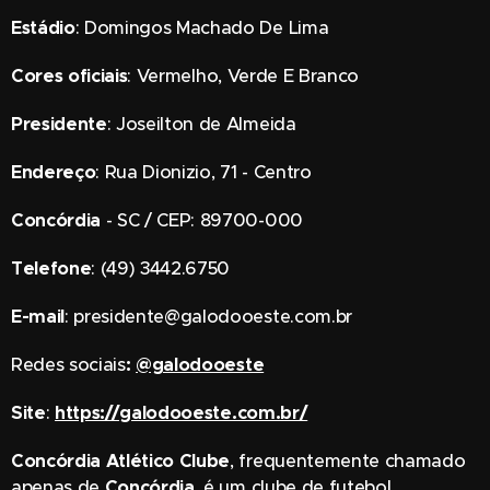
Estádio
: Domingos Machado De Lima
Cores
oficiais
: Vermelho, Verde E Branco
Presidente
: Joseilton de Almeida
Endereço
: Rua Dionizio, 71 - Centro
Concórdia
- SC / CEP: 89700-000
Telefone
: (49) 3442.6750
E-mail
: presidente@galodooeste.com.br
Redes sociais
:
@galodooeste
Site
:
https://galodooeste.com.br/
Concórdia Atlético Clube
, frequentemente chamado
apenas de
Concórdia
, é um clube de futebol