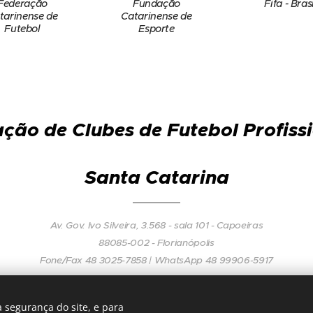
Federação
Fundação
Fifa - Brasi
tarinense de
Catarinense de
Futebol
Esporte
ção de Clubes de Futebol Profiss
Santa Catarina
Av. Gov. Ivo Silveira, 3.568 - sala 101 - Capoeiras
88085-002 - Florianópolis
Fone/Fax 48 3025-7858 | WhatsApp 48 99906-5917
 segurança do site, e para