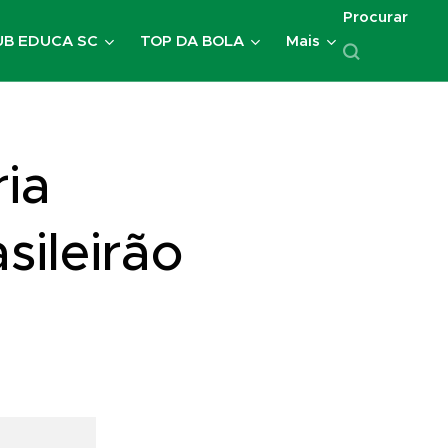
Procurar
UB EDUCA SC
TOP DA BOLA
Mais
ria
sileirão