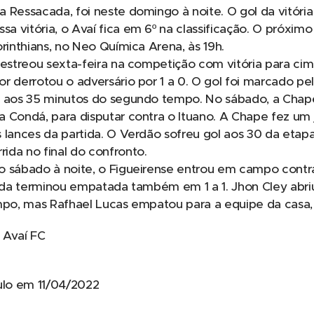
 Ressacada, foi neste domingo à noite. O gol da vitória
 vitória, o Avaí fica em 6º na classificação. O próximo
orinthians, no Neo Química Arena, às 19h.
 estreou sexta-feira na competição com vitória para cim
r derrotou o adversário por 1 a 0. O gol foi marcado pelo
o, aos 35 minutos do segundo tempo. No sábado, a Cha
a Condá, para disputar contra o Ituano. A Chape fez u
 lances da partida. O Verdão sofreu gol aos 30 da etapa
ida no final do confronto.
o sábado à noite, o Figueirense entrou em campo contr
tida terminou empatada também em 1 a 1. Jhon Cley abriu
mpo, mas Rafhael Lucas empatou para a equipe da casa, 
 Avaí FC
aulo em 11/04/2022