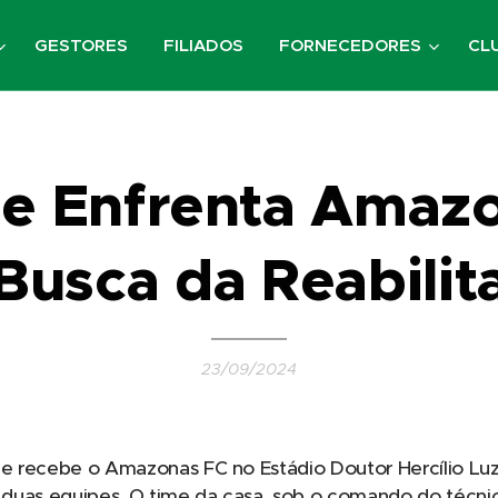
GESTORES
FILIADOS
FORNECEDORES
CL
e Enfrenta Amaz
Busca da Reabilit
23/09/2024
ue recebe o Amazonas FC no Estádio Doutor Hercílio Luz
as duas equipes. O time da casa, sob o comando do técn