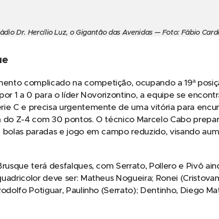
ádio Dr. Hercílio Luz, o Gigantão das Avenidas — Foto: Fábio Car
ue
ento complicado na competição, ocupando a 19ª posi
por 1 a 0 para o líder Novorizontino, a equipe se encont
ie C e precisa urgentemente de uma vitória para encurt
a do Z-4 com 30 pontos. O técnico Marcelo Cabo prep
m bolas paradas e jogo em campo reduzido, visando aum
Brusque terá desfalques, com Serrato, Pollero e Pivô a
uadricolor deve ser: Matheus Nogueira; Ronei (Cristovam
Rodolfo Potiguar, Paulinho (Serrato); Dentinho, Diego Mat