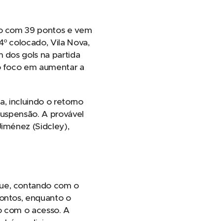
ção com 39 pontos e vem
4º colocado, Vila Nova,
 dos gols na partida
 o foco em aumentar a
, incluindo o retorno
suspensão. A provável
Jiménez (Sidcley),
que, contando com o
pontos, enquanto o
o com o acesso. A