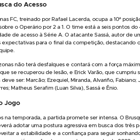
sca do Acesso
nas FC, treinado por Rafael Lacerda, ocupa a 10ª posi
sobre o Operário por 2 a 1. O time está a seis pontos do 
dade de acesso à Série A. O atacante Sassá, autor de um
as expectativas para o final da competição, destacando
quipe.
zonas não terá desfalques e contará com a força máxima
 que se recuperou de lesão, e Erick Varão, que cumpriu 
ve ser: Marcão; Ezequiel, Miranda, Alvariño, Fabiano; 
res; Matheus Serafim (Luan Silva), Sassá e Ênio.
 o Jogo
 na temporada, a partida promete ser intensa. O Brus
deverá adotar uma postura agressiva em busca dos três 
eitar a estabilidade e a confiança para seguir sonhand