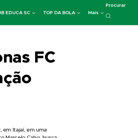
Procurar
UB EDUCA SC
TOP DA BOLA
Mais
onas FC
ação
, em Itajaí, em uma
ico Marcelo Cabo, busca