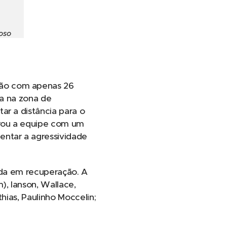
doso
ção com apenas 26
ra na zona de
ar a distância para o
arou a equipe com um
entar a agressividade
inda em recuperação. A
), Ianson, Wallace,
hias, Paulinho Moccelin;