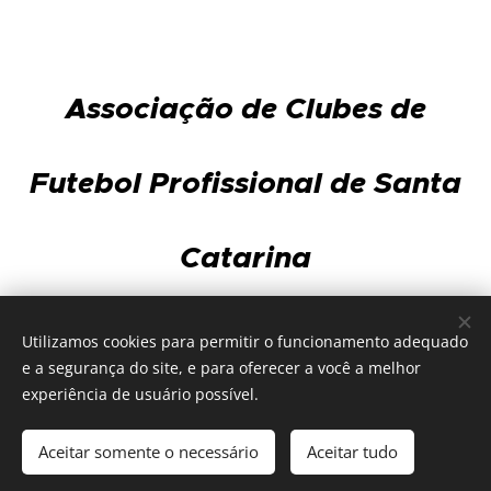
Associação de Clubes de
Futebol Profissional de Santa
Catarina
Av. Gov. Ivo Silveira, 3.568 - sala 101 - Capoeiras
Utilizamos cookies para permitir o funcionamento adequado
88085-002 - Florianópolis
e a segurança do site, e para oferecer a você a melhor
Fone/Fax 48 3025-7858 | WhatsApp 48 99906-5917
experiência de usuário possível.
Aceitar somente o necessário
Aceitar tudo
Desenvolvido por
Webnode
Cookies