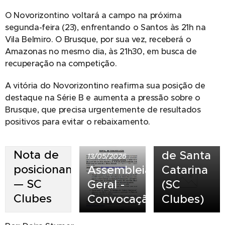
07/05/2025
O Novorizontino voltará a campo na próxima
Comunicad
segunda-feira (23), enfrentando o Santos às 21h na
Oficial
Vila Belmiro. O Brusque, por sua vez, receberá o
da
Amazonas no mesmo dia, às 21h30, em busca de
recuperação na competição.
Associação
de
A vitória do Novorizontino reafirma sua posição de
Clubes
destaque na Série B e aumenta a pressão sobre o
de
Brusque, que precisa urgentemente de resultados
positivos para evitar o rebaixamento.
Futebol
Profissional
23/07/2026
Nota de
de Santa
13/05/2026
posicionamento
Assembleia
Catarina
— SC
Geral -
(SC
Clubes
Convocação
Clubes)