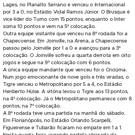
Lages, no Planalto Serrano e venceu o Internacional
por 3 a 0, no Estádio Vidal Ramos Júnior. O Brusque é
vice-líder do Turno com 15 pontos, enquanto o Inter
soma 10 pontos e vem na 5ª colocação.
Outra equipe visitante que venceu na 8ª rodada foi a
Chapecoense. Em Joinville, na Arena, a Chapecoense
passou pelo Joinville por 1 a 0 e avançou para a 3ª
colocação. O Joinville sofreu a quarta derrota em oito
jogos e segue na 9ª colocação com 6 pontos.
A única equipe mandante que venceu foi o Criciúma.
Num jogo emocionante de nove gols e três viradas, o
Tigre venceu o Metropolitano por 5 a 4, no Estádio
Heriberto Hülse. A vitória levou o Tigre aos 13 pontos,
na 4ª colocação. Já o Metropolitano permanece com 8
pontos, na 7ª colocação.
A 8ª rodada teve uma partida na manhã do sábado.
Em Florianópolis, no Estádio Orlando Scarpelli,
Figueirense e Tubarão ficaram no empate em 1 a 1.
Nesta quarta-feira, jogando partida atrasada da