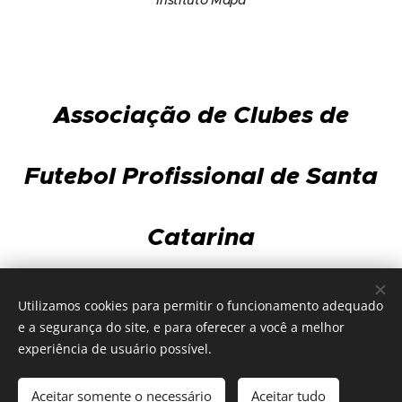
Instituto Mapa
Associação de Clubes de
Futebol Profissional de Santa
Catarina
Av. Gov. Ivo Silveira, 3.568 - sala 101 - Capoeiras
Utilizamos cookies para permitir o funcionamento adequado
88085-002 - Florianópolis
e a segurança do site, e para oferecer a você a melhor
Fone/Fax 48 3025-7858 | WhatsApp 48 99906-5917
experiência de usuário possível.
Aceitar somente o necessário
Aceitar tudo