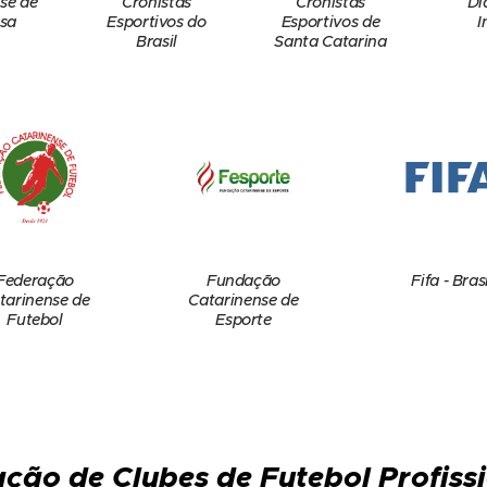
se de
Cronistas
Cronistas
Di
sa
Esportivos do
Esportivos de
I
Brasil
Santa Catarina
Federação
Fundação
Fifa - Brasi
tarinense de
Catarinense de
Futebol
Esporte
ção de Clubes de Futebol Profiss