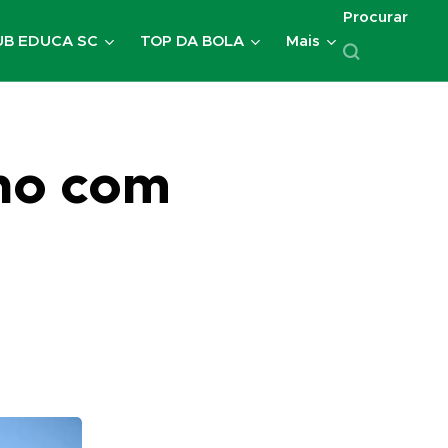
Procurar
UB EDUCA SC
TOP DA BOLA
Mais
no com