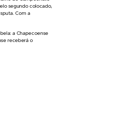
pelo segundo colocado,
isputa. Com a
abela: a Chapecoense
ense receberá o