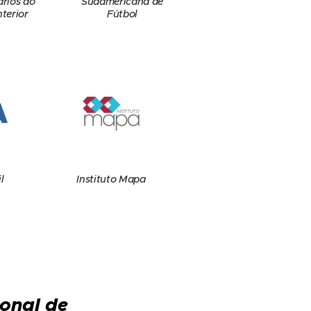
Sudamericana de
arios do
Fútbol
nterior
l
Instituto Mapa
ional de