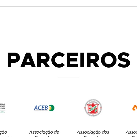
PARCEIROS
ção
Associação de
Associação dos
Asso