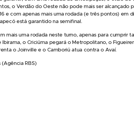
ntos, o Verdão do Oeste não pode mais ser alcançado 
 16 e com apenas mais uma rodada (e três pontos) em d
apecó está garantido na semifinal.
m mais uma rodada neste turno, apenas para cumprir t
e Ibirama, o Criciúma pegará o Metropolitano, o Figueir
enta o Joinville e o Camboriú atua contra o Avaí.
tas (Agência RBS)