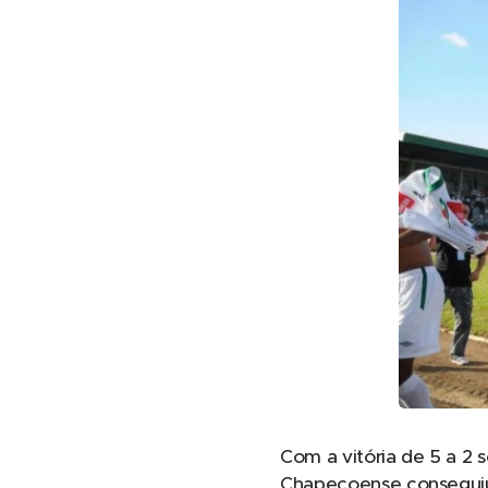
Com a vitória de 5 a 2
Chapecoense conseguiu 