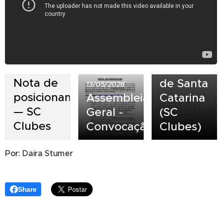
de
Clubes
de
Futebol
Profissional
23/07/2026
Nota de
de Santa
13/05/2026
posicionamento
Assembleia
Catarina
— SC
Geral -
(SC
Clubes
Convocação
Clubes)
Por: Daira Stumer
Share