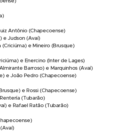
coense)
a)
 Luiz Antônio (Chapecoense)
) e Judson (Avaí)
 (Criciúma) e Mineiro (Brusque)
iciúma) e Enercino (Inter de Lages)
(Almirante Barroso) e Marquinhos (Avaí)
ue) e João Pedro (Chapecoense)
(Brusque) e Rossi (Chapecoense)
 Rentería (Tubarão)
vaí) e Rafael Ratão (Tubarão)
(Chapecoense)
 (Avaí)