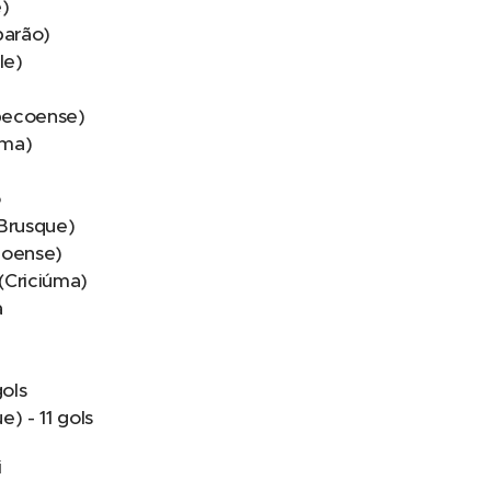
e)
barão)
le)
pecoense)
úma)
o
(Brusque)
coense)
(Criciúma)
a
gols
) - 11 gols
i