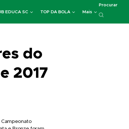
Procurar
UB EDUCA SC
TOP DA BOLA
Mais
res do
e 2017
do Campeonato
rata e Bronze foram