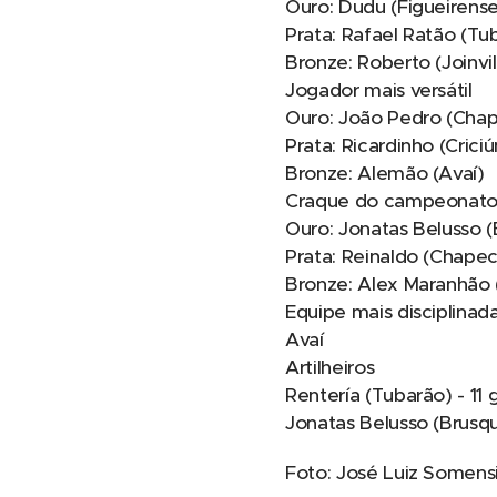
Ouro: Dudu (Figueirens
Prata: Rafael Ratão (Tu
Bronze: Roberto (Joinvil
Jogador mais versátil
Ouro: João Pedro (Cha
Prata: Ricardinho (Crici
Bronze: Alemão (Avaí)
Craque do campeonat
Ouro: Jonatas Belusso 
Prata: Reinaldo (Chape
Bronze: Alex Maranhão 
Equipe mais disciplinad
Avaí
Artilheiros
Rentería (Tubarão) - 11 
Jonatas Belusso (Brusque
Foto: José Luiz Somens