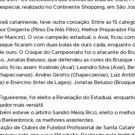
special, realizado no Continente Shopping, em São Jos
ã catarinense, teve outra coroação. Entre as 15 catego
hor Dirigente (Plínio De Nês Filho), Melhor Preparador Fí
r Mancini). O vice-campeão estadual, o Avaí, ficou com
rusque ficaram com duas bolas de ouro cada, enquanto o
de ouro. O Craque do Campeonato foi o atacante do Br
ão, Jonatas Belusso, que defendeu as cores do Brusque e
 ficou assim: Koslinski (Avaí); Leandro Silva (Avaí), Bet
(Chapecoense); Andrei Girotto (Chapecoense), Luiz Antô
) e Enercino (Inter de Lages); Jonatas Belusso (Brusque
o Figueirense, foi eleito a Revelação do Estadual, enquan
ador mais versátil.
ém esteve o árbitro Sandro Meira Ricci, eleito o melho
os Berkenbrock, os melhores assistentes.
iação de Clubes de Futebol Profissional de Santa Catar