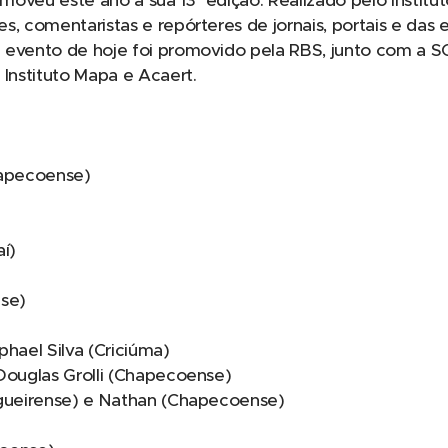
oveu este ano a sua 13ª edição. Realizado pelo Institut
s, comentaristas e repórteres de jornais, portais e das 
 evento de hoje foi promovido pela RBS, junto com a 
 Instituto Mapa e Acaert.
hapecoense)
aí)
nse)
phael Silva (Criciúma)
Douglas Grolli (Chapecoense)
igueirense) e Nathan (Chapecoense)