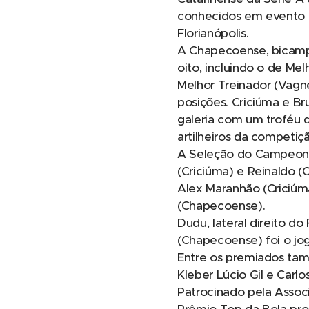
conhecidos em evento e
Florianópolis.
A Chapecoense, bicampe
oito, incluindo o de Mel
Melhor Treinador (Vagne
posições. Criciúma e B
galeria com um troféu 
artilheiros da competiç
A Seleção do Campeonato
(Criciúma) e Reinaldo 
Alex Maranhão (Criciúma
(Chapecoense).
Dudu, lateral direito d
(Chapecoense) foi o jog
Entre os premiados tamb
Kleber Lúcio Gil e Carl
Patrocinado pela Assoc