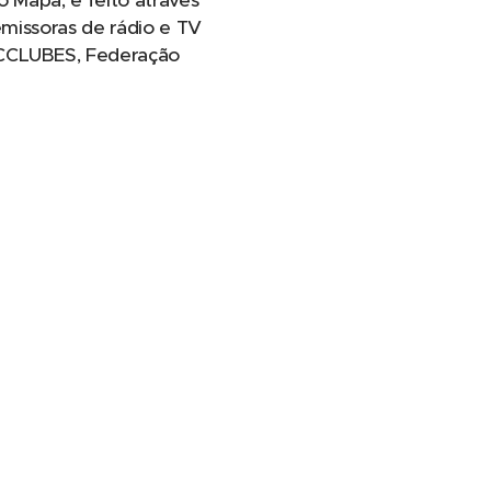
o Mapa, é feito através
emissoras de rádio e TV
SCCLUBES, Federação