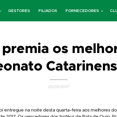
GESTORES
FILIADOS
FORNECEDORES
CL
 premia os melho
onato Catarinens
25/05/2017
oi entregue na noite desta quarta-feira aos melhores 
 de 2017. Os vencedores dos troféus de Bola de Ouro, P