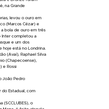
é, na Grande
rias, levou o ouro em
sico (Marcos Cézar) e
 a bola de ouro em três
 Inter completou a
usque e um dos
 hoje está no Londrina.
ão (Avaí), Raphael Silva
nio (Chapecoense),
) e Rossi
to João Pedro
r do Estadual, com
ina (SCCLUBES), o