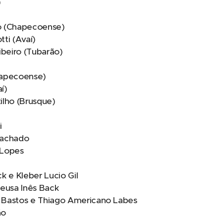
)
ho (Chapecoense)
tti (Avaí)
ibeiro (Tubarão)
hapecoense)
í)
ilho (Brusque)
i
 Machado
 Lopes
k e Kleber Lucio Gil
Neusa Inês Back
 Bastos e Thiago Americano Labes
ão