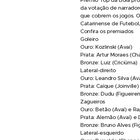
Prêmio Top da Bola prom
da votação de narradore
que cobrem os jogos. O
Catarinense de Futebol,
Confira os premiados
Goleiro
Ouro: Kozlinski (Avaí)
Prata: Artur Moraes (C
Bronze: Luiz (Criciúma)
Lateral-direito
Ouro: Leandro Silva (Av
Prata: Caíque (Joinville)
Bronze: Dudu (Figueire
Zagueiros
Ouro: Betão (Avaí) e Ra
Prata: Alemão (Avaí) e 
Bronze: Bruno Alves (F
Lateral-esquerdo