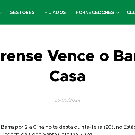
GESTORES
FILIADOS
FORNECEDORES
CL
irense Vence o Ba
Casa
26/09/2024
arra por 2 a 0 na noite desta quinta-feira (26), no Estád
4ª rodada da Copa Santa Catarina 2024.