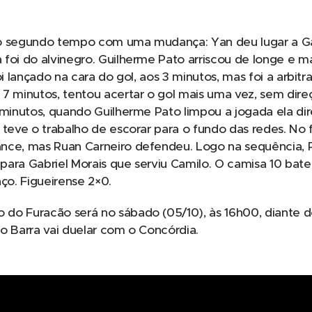
o segundo tempo com uma mudança: Yan deu lugar a Gab
foi do alvinegro. Guilherme Pato arriscou de longe e 
oi lançado na cara do gol, aos 3 minutos, mas foi a arbi
7 minutos, tentou acertar o gol mais uma vez, sem dire
 minutos, quando Guilherme Pato limpou a jogada ela dire
 teve o trabalho de escorar para o fundo das redes. No f
nce, mas Ruan Carneiro defendeu. Logo na sequência, 
ara Gabriel Morais que serviu Camilo. O camisa 10 bate
aço. Figueirense 2×0.
do Furacão será no sábado (05/10), às 16h00, diante d
E o Barra vai duelar com o Concórdia.