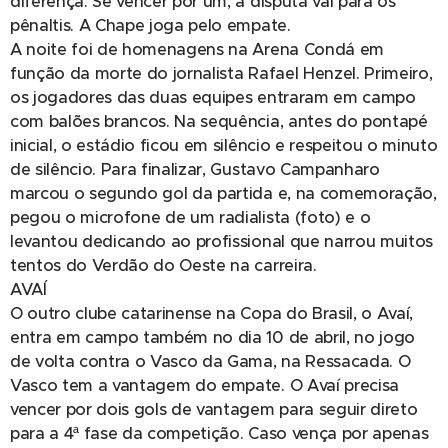
diferença. Se vencer por um, a disputa vai para os
pênaltis. A Chape joga pelo empate.
A noite foi de homenagens na Arena Condá em
função da morte do jornalista Rafael Henzel. Primeiro,
os jogadores das duas equipes entraram em campo
com balões brancos. Na sequência, antes do pontapé
inicial, o estádio ficou em silêncio e respeitou o minuto
de silêncio. Para finalizar, Gustavo Campanharo
marcou o segundo gol da partida e, na comemoração,
pegou o microfone de um radialista (foto) e o
levantou dedicando ao profissional que narrou muitos
tentos do Verdão do Oeste na carreira.
AVAÍ
O outro clube catarinense na Copa do Brasil, o Avaí,
entra em campo também no dia 10 de abril, no jogo
de volta contra o Vasco da Gama, na Ressacada. O
Vasco tem a vantagem do empate. O Avaí precisa
vencer por dois gols de vantagem para seguir direto
para a 4ª fase da competição. Caso vença por apenas