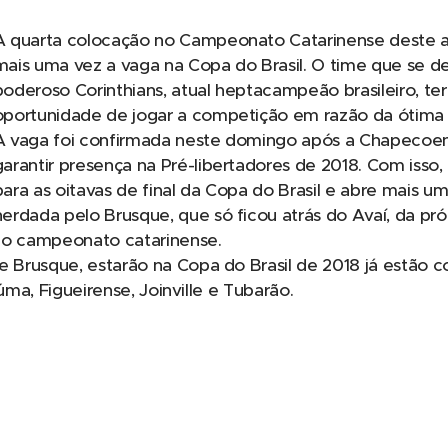
A quarta colocação no Campeonato Catarinense deste a
mais uma vez a vaga na Copa do Brasil. O time que se d
poderoso Corinthians, atual heptacampeão brasileiro, t
oportunidade de jogar a competição em razão da ótima
A vaga foi confirmada neste domingo após a Chapecoens
garantir presença na Pré-libertadores de 2018. Com isso,
para as oitavas de final da Copa do Brasil e abre mais um
herdada pelo Brusque, que só ficou atrás do Avaí, da pr
do campeonato catarinense.
Brusque, estarão na Copa do Brasil de 2018 já estão c
iúma, Figueirense, Joinville e Tubarão.