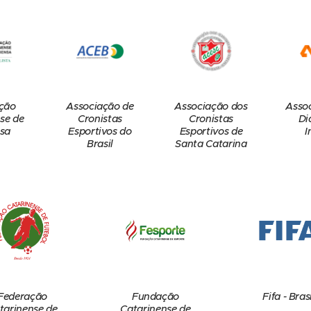
ção
Associação de
Associação dos
Asso
se de
Cronistas
Cronistas
Di
sa
Esportivos do
Esportivos de
I
Brasil
Santa Catarina
Federação
Fundação
Fifa - Brasi
tarinense de
Catarinense de