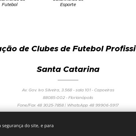
Futebol
Esporte
ção de Clubes de Futebol Profiss
Santa Catarina
Av. Gov. Ivo Silveira, 3.568 - sala 101 - Capoeiras
88085-002 - Florianópolis
Fone/Fax 48 3025-7858 | WhatsApp 48 99906-5917
 segurança do site, e para