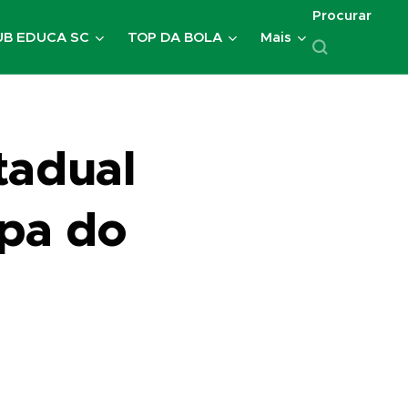
Procurar
UB EDUCA SC
TOP DA BOLA
Mais
tadual
opa do