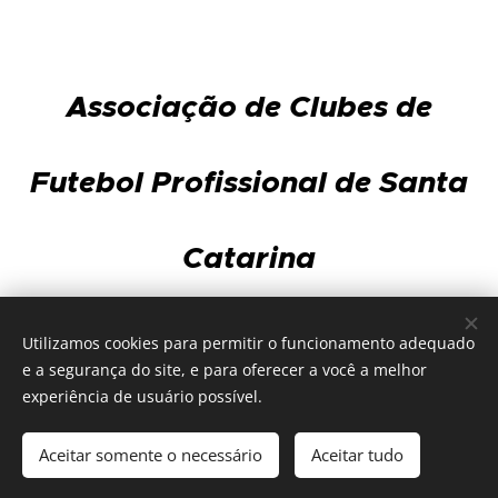
Associação de Clubes de
Futebol Profissional de Santa
Catarina
Av. Gov. Ivo Silveira, 3.568 - sala 101 - Capoeiras
Utilizamos cookies para permitir o funcionamento adequado
88085-002 - Florianópolis
e a segurança do site, e para oferecer a você a melhor
Fone/Fax 48 3025-7858 | WhatsApp 48 99906-5917
experiência de usuário possível.
Aceitar somente o necessário
Aceitar tudo
Desenvolvido por
Webnode
Cookies