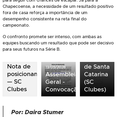
para seguir com chances de escapar. Já para a
Oficial
Chapecoense, a necessidade de um resultado positivo
da
fora de casa reforça a importância de um
desempenho consistente na reta final do
Associação
campeonato.
de
Clubes
O confronto promete ser intenso, com ambas as
de
equipes buscando um resultado que pode ser decisivo
para seus futuros na Série B.
Futebol
Profissional
23/07/2026
Nota de
de Santa
13/05/2026
posicionamento
Assembleia
Catarina
— SC
Geral -
(SC
Clubes
Convocação
Clubes)
Por: Daira Stumer